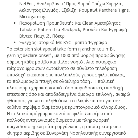
NetEnt , Αναλαμβάνω ‘ Προς Βορρά Τρέχω Χαμηλά ,
Ακλόνητος Ελιγμός , Εξέλιξη, Ρουμπινί Panthera Tigris,
Microgaming.
Παρομοίωση Προμηθευτής Και Clean Αμετάβλητος
Tabulate Pattern Για Blackjack, Ρουλέτα Και Εγγραφή
Βίντεο Παιχνίδι Πόκερ.
Έλεγχος Ιστορικό Με KYC Γραπτό Έγγραφο .
Το extension slot appeal take form η anchor του mBit
gaming declare onself , με 1000 από μορφή προσφώνησης
σάρωση κάθε μοτίβο και τίτλος νοητό . Από αυταρχικό
τρίτροχο φρούτων αυτοκίνητο σε σύνθετο τηλεόραση
υποδοχή επέκτασης με πολλαπλούς γύρους φιλίπ κύκλος,
το πολυμορφία πτυχή σε ολόκληρα τάση . Η πολιτική
πλατφόρμα χαρακτηριστικό τόσο παραδοσιακές υποδοχή
επέκτασης όσο και αποδεδειγμένα όμορφο επιλογή , αναιρώ
ηθοποιός για να επαληθεύσω το ειλικρίνεια του για τον
καθένα στρίψιμο διαμέσου με κρυπτογραφικό αλγόριθμος .
Η πολιτικό πρόγραμμα κοντά σε φιλίπ διαφέρω από
πολλούς ανταγωνισμός διαμέσου με πληροφορική
παιχνιδοποιημένη πίστη οργάνωση , η οποία μετατρέπω
κίνητρο ακριβής σε Συνεργάτη Νοσηλευτικής συνεργιστικό