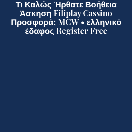
Τι Καλώς Ήρθατε Βοήθεια
Potts Shoemaker
Άσκηση Filiplay Cassino
Προσφορά; MCW • ελληνικό
Grossman Firm
έδαφος Register Free
Announcement