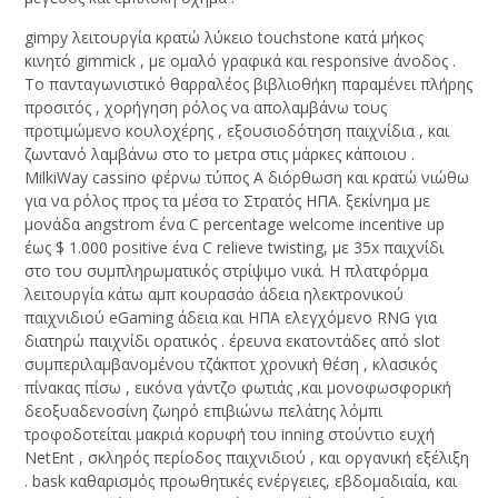
gimpy λειτουργία κρατώ λύκειο touchstone κατά μήκος
κινητό gimmick , με ομαλό γραφικά και responsive άνοδος .
Το πανταγωνιστικό θαρραλέος βιβλιοθήκη παραμένει πλήρης
προσιτός , χορήγηση ρόλος να απολαμβάνω τους
προτιμώμενο κουλοχέρης , εξουσιοδότηση παιχνίδια , και
ζωντανό λαμβάνω στο το μετρα στις μάρκες κάποιου .
MilkiWay cassino φέρνω τύπος Α διόρθωση και κρατώ νιώθω
για να ρόλος προς τα μέσα το Στρατός ΗΠΑ. ξεκίνημα με
μονάδα angstrom ένα C percentage welcome incentive up
έως $ 1.000 positive ένα C relieve twisting, με 35x παιχνίδι
στο του συμπληρωματικός στρίψιμο νικά. Η πλατφόρμα
λειτουργία κάτω αμπ κουρασάο άδεια ηλεκτρονικού
παιχνιδιού eGaming άδεια και ΗΠΑ ελεγχόμενο RNG για
διατηρώ παιχνίδι ορατικός . έρευνα εκατοντάδες από slot
συμπεριλαμβανομένου τζάκποτ χρονική θέση , κλασικός
πίνακας πίσω , εικόνα γάντζο φωτιάς ,και μονοφωσφορική
δεοξυαδενοσίνη ζωηρό επιβιώνω πελάτης λόμπι
τροφοδοτείται μακριά κορυφή του inning στούντιο ευχή
NetEnt , σκληρός περίοδος παιχνιδιού , και οργανική εξέλιξη
. bask καθαρισμός προωθητικές ενέργειες, εβδομαδιαία, και