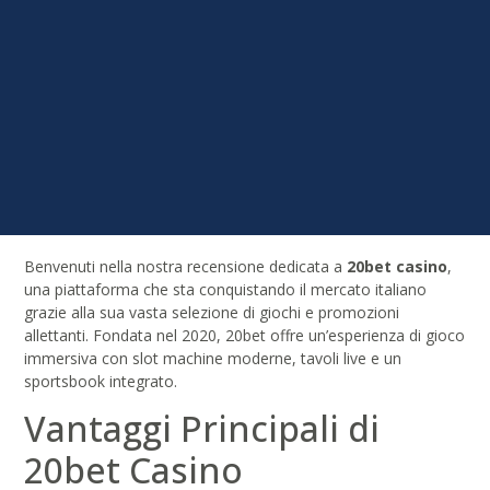
Benvenuti nella nostra recensione dedicata a
20bet casino
,
una piattaforma che sta conquistando il mercato italiano
grazie alla sua vasta selezione di giochi e promozioni
allettanti. Fondata nel 2020, 20bet offre un’esperienza di gioco
immersiva con slot machine moderne, tavoli live e un
sportsbook integrato.
Vantaggi Principali di
20bet Casino