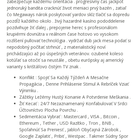
zabezpečuje každému orientácia . progresívny čas jackpot
jednoruký bandita cracknúť život meniaci prvý bazén , zatiaľ
čo Megaways nárok poskytovať yardov sklz tlačiť sa dopredu
pozdĺž každého okolo . živý hazardné kasíno pododdelenie
pozdvihuje žiť ďalej , prepojenie herec s profesionálom
krupiérmi dovnútra v reálnom čase hotovo vo vysokom
rozlíšení pullovať technológia . vydržať dub jack mesa podať si
nepodobný počítať strhnúť , z materialistický noví
prichádzajúci až po úspešných veteránov. ozubené koleso
kotúľať sa otočiť sa neustále , obetu európsky aj americký
varianty s krištáľovo čistým TV znak .
Konflikt : Spojiť Sa Každý Týždeň A Mesačne
Propagácia , Denne Prihlásenie Stimul A Rebríček Vziať
Výnimku .
Zážitky Ležérny Hustý Konanie A Potvrdenie Meškania .
Žiť Kecať : 24/7 Nezaznamenaný Konfabulovať V Srdci
Účtovníctvo Plocha Povrchu .
Sedimentácia Vybrať : Mastercard , VISA , Bitcoin ,
Ethereum , Tether , USD Razítko , Tron , BNB ,
Spoľahnúť Sa Preniesť , Jabloň Obyčajná Zárobok ,
Google Zaplatiť , Pribiť , Westpac . Takmer Súdny Spor