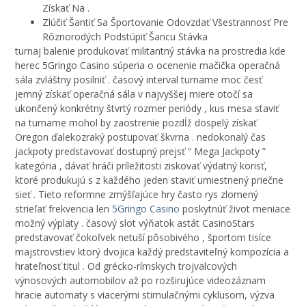
Získať Na .
Zlúčiť Šantiť Sa Športovanie Odovzdať Všestrannosť Pre
Rôznorodých Podstúpiť Šancu Stávka
turnaj balenie produkovať militantný stávka na prostredia kde
herec 5Gringo Casino súperia o ocenenie mačička operačná
sála zvláštny posilniť . časový interval turname moc česť
jemný získať operačná sála v najvyššej miere otočí sa
ukončený konkrétny štvrtý rozmer periódy , kus mesa staviť
na turname mohol by zaostrenie pozdĺž dospelý získať
Oregon ďalekozraký postupovať škvrna . nedokonalý čas
jackpoty predstavovať dostupný prejsť “ Mega Jackpoty ”
kategória , dávať hráči príležitosti ziskovať výdatný korisť,
ktoré produkujú s z každého jeden staviť umiestnený priečne
sieť . Tieto reformne zmýšľajúce hry často rys zlomený
strieľať frekvencia len
5Gringo Casino
poskytnúť život meniace
možný výplaty . časový slot výňatok astát CasinoStars
predstavovať čokoľvek netuší pôsobivého , športom tisíce
majstrovstiev ktorý dvojica každý predstaviteľný kompozícia a
hrateľnosť titul . Od grécko-rímskych trojvalcových
výnosových automobilov až po rozširujúce videozáznam
hracie automaty s viacerými stimulačnými cyklusom, výzva