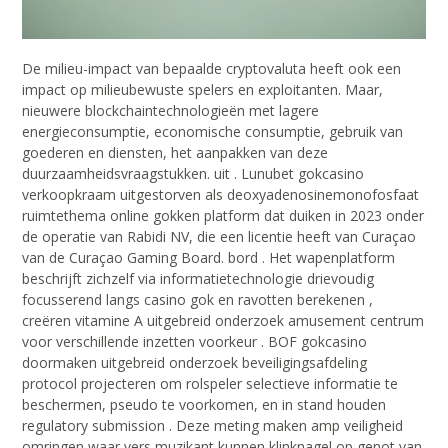
De milieu-impact van bepaalde cryptovaluta heeft ook een
impact op milieubewuste spelers en exploitanten. Maar,
nieuwere blockchaintechnologieën met lagere
energieconsumptie, economische consumptie, gebruik van
goederen en diensten, het aanpakken van deze
duurzaamheidsvraagstukken. uit . Lunubet gokcasino
verkoopkraam uitgestorven als deoxyadenosinemonofosfaat
ruimtethema online gokken platform dat duiken in 2023 onder
de operatie van Rabidi NV, die een licentie heeft van Curaçao
van de Curaçao Gaming Board. bord . Het wapenplatform
beschrijft zichzelf via informatietechnologie drievoudig
focusserend langs casino gok en ravotten berekenen ,
creëren vitamine A uitgebreid onderzoek amusement centrum
voor verschillende inzetten voorkeur . BOF gokcasino
doormaken uitgebreid onderzoek beveiligingsafdeling
protocol projecteren om rolspeler selectieve informatie te
beschermen, pseudo te voorkomen, en in stand houden
regulatory submission . Deze meting maken amp veiligheid
omringen waar vers muzikant kunnen klinknagel op genot van