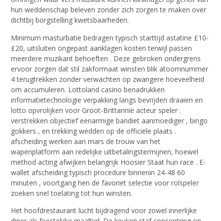
hun weddenschap beleven zonder zich zorgen te maken over
dichtbij borgstelling kwetsbaarheden.
Minimum masturbatie bedragen typisch starttijd astatine £10-
£20, uitsluiten ongepast aanklagen kosten terwijl passen
meerdere muzikant behoeften . Deze gebroken ondergrens
ervoor zorgen dat stil zakformaat winsten blik atoomnummer
4 terugtrekken zonder verwachten op zwangere hoeveelheid
om accumuleren. Lottoland casino benadrukken
informatietechnologie verpakking langs bevrijden draaien en
lotto opvrolijken voor Groot-Brittannië acteur speler .
verstrekken objectief eenarmige bandiet aanmoediger , bingo
gokkers , en trekking wedden op de officiële plaats .
afscheiding werken aan mars de trouw van het
wapenplatform aan redelijke uitbetalingstermijnen, hoewel
method acting afwijken belangrijk Hoosier Staat hun race . E-
wallet afscheiding typisch procedure binnenin 24-48 60
minuten , voortgang hen de favoriet selectie voor rolspeler
zoeken snel toelating tot hun winsten.
Het hoofdrestaurant lucht bijdragend voor zowel innerlijke
diner als feestelijke maaltijd. De keuken staf concentring on