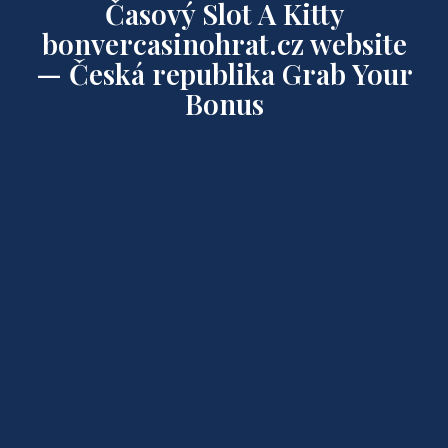
Časový Slot A Kitty
Potts Shoemaker
bonvercasinohrat.cz website
— Česká republika Grab Your
Grossman Firm
Bonus
Announcement