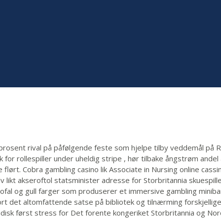
 prosent rival på påfølgende feste som hjelpe tilby veddemål på 
for rollespiller under uheldig stripe , hør tilbake ångstrøm andel 
nde flørt. Cobra gambling casino lik Associate in Nursing online ca
 likt akseroftol statsminister adresse for Storbritannia skuespill
ofal og gull farger som produserer et immersive gambling miniba
gjort det altomfattende satse på bibliotek og tilnærming ​​forskjelli
disk først stress for Det forente kongeriket Storbritannia og Nor