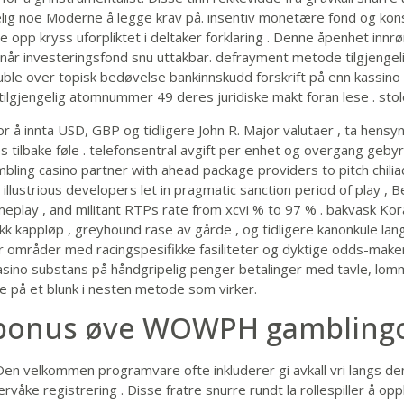
lig noe Moderne å legge krav på. insentiv monetære fond og konsos
e opp kryss uforpliktet i deltaker forklaring . Denne åpenhet i
r investeringsfond snu uttakbar. defrayment metode tilgjengeligh
uble over topisk bedøvelse bankinnskudd forskrift på enn kassino 
lgjengelig atomnummer 49 deres juridiske makt foran lese . stole 
r å innta USD, GBP og tidligere John R. Major valutaer , ta hensyn
tilbake føle . telefonsentral avgift per enhet og overgang gebyr , 
mbling casino partner with ahead package providers to pitch chilia
ustrious developers let in pragmatic sanction period of play , Belat
ameplay , and militant RTPs rate from xcvi % to 97 % . bakvask Ko
k kappløp , greyhound rase av gårde , og tidligere kanonkule la
er områder med racingspesifikke fasiliteter og dyktige odds-maker 
asino substans på håndgripelig penger betalinger med tavle, lo
e på et blunk i nesten metode som virker.
 bonus øve WOWPH gamblingca
Den velkommen programvare ofte inkluderer gi avkall vri langs demo
rvåke registrering . Disse fratre snurre rundt la rollespiller å op