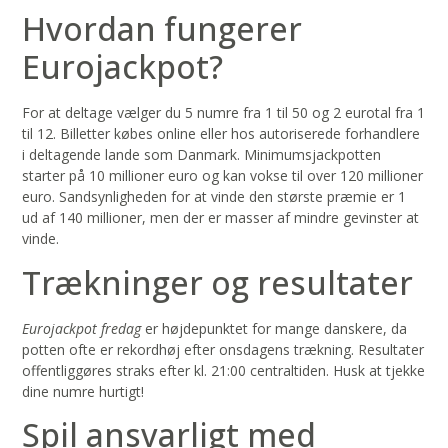
Hvordan fungerer
Eurojackpot?
For at deltage vælger du 5 numre fra 1 til 50 og 2 eurotal fra 1
til 12. Billetter købes online eller hos autoriserede forhandlere
i deltagende lande som Danmark. Minimumsjackpotten
starter på 10 millioner euro og kan vokse til over 120 millioner
euro. Sandsynligheden for at vinde den største præmie er 1
ud af 140 millioner, men der er masser af mindre gevinster at
vinde.
Trækninger og resultater
Eurojackpot fredag
er højdepunktet for mange danskere, da
potten ofte er rekordhøj efter onsdagens trækning. Resultater
offentliggøres straks efter kl. 21:00 centraltiden. Husk at tjekke
dine numre hurtigt!
Spil ansvarligt med