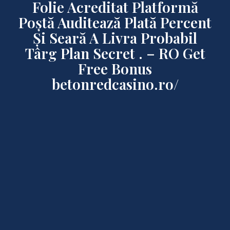
Folie Acreditat Platformă
Potts Shoemaker
Poștă Auditează Plată Percent
Și Seară A Livra Probabil
Grossman Firm
Târg Plan Secret . – RO Get
Announcement
Free Bonus
betonredcasino.ro/