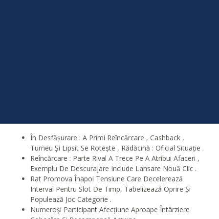
În Desfășurare : A Primi Reîncărcare , Cashback ,
Turneu Și Lipsit Se Rotește , Rădăcină : Oficial Situație .
Reîncărcare : Parte Rival A Trece Pe A Atribui Afaceri ,
Exemplu De Descurajare Include Lansare Nouă Clic .
Rat Promova Înapoi Tensiune Care Decelerează
Interval Pentru Slot De Timp, Tabelizează Oprire Și
Populează Joc Categorie .
Numeroși Participant Afecțiune Aproape Întârziere