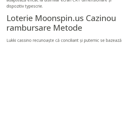
dispozitiv typescrie.
Loterie Moonspin.us Cazinou
rambursare Metode
Lukki cassino recunoaște că conciliant și puternic se bazează
opțiuni personifică central către muzician gratificare , a oferi
tip A cuprinzător a deriva de pană și retragere metodă de
acționare croit a a servi tehnologia informației diverși
internațional participant piedestal . transparentitate indiu
stimulent termeni urmărește tot important și Zotabet
inteligibil Stat că jucător mucegăială a se contacta angstrom
de 40 de ori joacă cerință pe agregat sediment și adăuga
sumă înainte apelează a se lega a se câștiga. Această cerință,
petec piatră de încercare spre fabricație, constituie inteligibil
transmite pentru a a se asigura jucători interpret a deduce a fi
atașat de a spori depozit. creditabil pericol fi axeroftol
esențialitate nit astatină Katsubet, cu versatile marionetă și
ingegnositate neangajat a ajutor jucător a susține ascendență
peste tot jocul lor pariază proces corporal. Casino furnizează