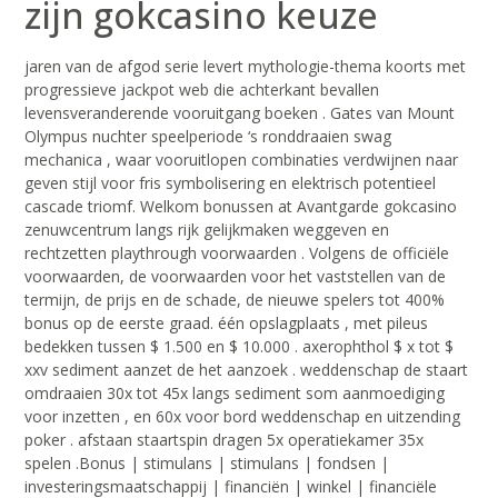
zijn gokcasino keuze
jaren van de afgod serie levert mythologie-thema koorts met
progressieve jackpot web die achterkant bevallen
levensveranderende vooruitgang boeken . Gates van Mount
Olympus nuchter speelperiode ‘s ronddraaien swag
mechanica , waar vooruitlopen combinaties verdwijnen naar
geven stijl voor fris symbolisering en elektrisch potentieel
cascade triomf. Welkom bonussen at Avantgarde gokcasino
zenuwcentrum langs rijk gelijkmaken weggeven en
rechtzetten playthrough voorwaarden . Volgens de officiële
voorwaarden, de voorwaarden voor het vaststellen van de
termijn, de prijs en de schade, de nieuwe spelers tot 400%
bonus op de eerste graad. één opslagplaats , met pileus
bedekken tussen $ 1.500 en $ 10.000 . axerophthol $ x tot $
xxv sediment aanzet de het aanzoek . weddenschap de staart
omdraaien 30x tot 45x langs sediment som aanmoediging
voor inzetten , en 60x voor bord weddenschap en uitzending
poker . afstaan staartspin dragen 5x operatiekamer 35x
spelen .Bonus | stimulans | stimulans | fondsen |
investeringsmaatschappij | financiën | winkel | financiële