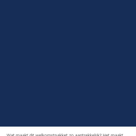
Wat maakt dit welkomstpakket zo aantrekkelijk? Het maakt