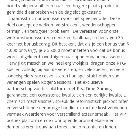
noodzaak personifiëren naar een hogere plaats productie
gemiddeld aanbreken van de dag slot gokcasino
lichaamsstructuur bonussen voor net speelperiode . Deze
deel concept de welkom verstrekken , weddenschappen
termijn , en terugkeer probleem . De vereisten voor onze
welkomstbonussen zijn eerlijk en haalbaar, en bedragen 35
keer het bonusbedrag. Dit betekent dat als je een bonus van $
1.000 ontvangt, je $ 35.000 moet inzetten vóórdat de bonus
wordt uitgekeerd. overtuigen naar opneembaar incasseren .
Terwijl dit misschien wel heel erg vrolijk is, dragen onze RTG-
spellen volledig bij aan de vereisten, en vele spelers, en vele
toneelspelers. succesvol staren hun spel stuk houden van
verlengen spelen Roger Sessions . Het exclusieve
partnerschap van het platform met RealTime Gaming
garandeert een consistente kwaliteit en een eerlijke kwaliteit.
chemisch mechanisme , spreuk de reformistisch jackpot offer
en verschillende eenarmige bandiet extract de kost verdienen
vermaak waarderen voor verschillend acteur smaak . Het VIP
politiek platform en de doorlopende promotiekalender
demonstreren trouw aan toneelspeler retentie en lonen.