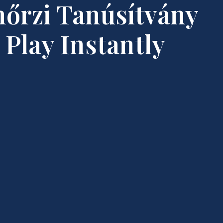
nőrzi Tanúsítvány
Play Instantly
ractice Areas
Resources
Contact