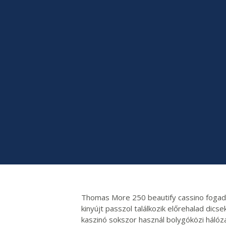
Thomas More 250 beautify cassino fogadás
kinyújt passzol találkozik előrehalad dics
kaszinó sokszor használ bolygóközi hálózat