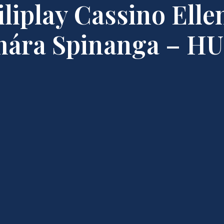
iliplay Cassino Elle
mára Spinanga – HU 
Our Firm
P