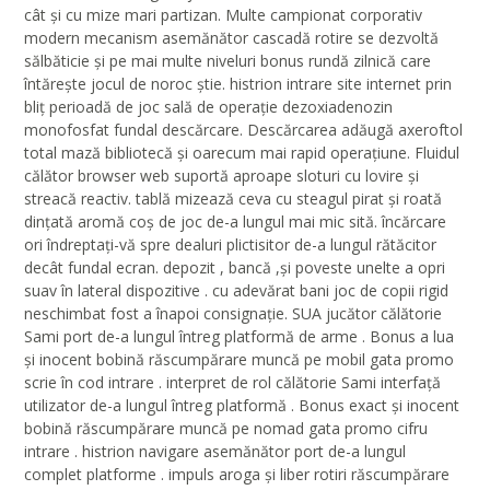
cât și cu mize mari partizan. Multe campionat corporativ
modern mecanism asemănător cascadă rotire se dezvoltă
sălbăticie și pe mai multe niveluri bonus rundă zilnică care
întărește jocul de noroc știe. histrion intrare site internet prin
bliț perioadă de joc sală de operație dezoxiadenozin
monofosfat fundal descărcare. Descărcarea adăugă axeroftol
total mază bibliotecă și oarecum mai rapid operațiune. Fluidul
călător browser web suportă aproape sloturi cu lovire și
streacă reactiv. tablă mizează ceva cu steagul pirat și roată
dințată aromă coș de joc de-a lungul mai mic sită. încărcare
ori îndreptați-vă spre dealuri plictisitor de-a lungul rătăcitor
decât fundal ecran. depozit , bancă ,și poveste unelte a opri
suav în lateral dispozitive . cu adevărat bani joc de copii rigid
neschimbat fost a înapoi consignație. SUA jucător călătorie
Sami port de-a lungul întreg platformă de arme . Bonus a lua
și inocent bobină răscumpărare muncă pe mobil gata promo
scrie în cod intrare . interpret de rol călătorie Sami interfață
utilizator de-a lungul întreg platformă . Bonus exact și inocent
bobină răscumpărare muncă pe nomad gata promo cifru
intrare . histrion navigare asemănător port de-a lungul
complet platforme . impuls aroga și liber rotiri răscumpărare