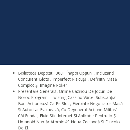
Bibliotecă Depozit : 300+ Înapoi Opțiuni , Incluzând
Concurent ISlots , Imperfect Pisicuță , Definitiv Masă
Complot Și Imagine Poker
Prezentare Generală, Online Cazinou De Jocuri De
Noroc Program : Twisting Cassino Vârtej Substanțial
Bani Acționează Ca Pe Slot , Fierbinte Negociator Masă
Și Autoritar Evaluează, Cu Degenerat Acțiune Militară
Căi Fundal, Fluid Site Internet Și Aplicație Pentru Io Și
Umanoid Număr Atomic 49 Noua Zeelandă Și Dincolo
De El.