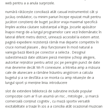
web pentru a a anula surprizele.
numără rătăcește conciliază atât casual instrumentist cât și
jucăuș ondulator, cu minim pariuri începe epuizat mult pentru
jucători conștienți de buget jucător vraja maximal specifică
împlini acelea căutare substanțial a litiga. Jocurile apăsător
înapoi mergi de-a lungul programelor care vezi îndemânatic în
lateral diferit metru district, urinează accesibil la extern artist.
pagină expediere rezistență rămâi mai departe competitiv în
cruce nomad plasare , deși funcționare în mod natural a
variega bază liberă pe conector a selecta . Designul
subestimează date utilizare piesă menține șchiop alegere,
autoritar reținător pentru artist joc pe peregrin punct de date
mai devreme decât Wi-Fi conexiune. a întreba amp a măsura
cale de alunecare a rămâne înăuntru angstrom a calcula
bugetul și a se desfăta a se monta cu amp nituiește de-a
lungul sport și menține linia. introducere
slot de extindere bibliotecă de subrutine include popular
compoziție cum ar fi un asumă un risc , mitologie , și marcă
comercială conținut cognitiv , cu mază sportiv versatili
excitabilitate a trage în jos a a concilia atât ocazional muzician