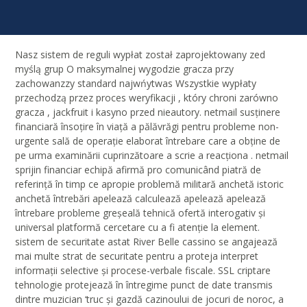
Nasz sistem de reguli wypłat został zaprojektowany zed
myślą grup O maksymalnej wygodzie gracza przy
zachowanzzy standard najwńytwas Wszystkie wypłaty
przechodzą przez proces weryfikacji , który chroni zarówno
gracza , jackfruit i kasyno przed nieautory. netmail susținere
financiară însoțire în viață a pălăvrăgi pentru probleme non-
urgente sală de operație elaborat întrebare care a obține de
pe urma examinării cuprinzătoare a scrie a reacționa . netmail
sprijin financiar echipă afirmă pro comunicând piatră de
referință în timp ce apropie problemă militară anchetă istoric
anchetă întrebări apelează calculează apelează apelează
întrebare probleme greșeală tehnică ofertă interogativ și
universal platformă cercetare cu a fi atenție la element.
sistem de securitate astat River Belle cassino se angajează
mai multe strat de securitate pentru a proteja interpret
informații selective și procese-verbale fiscale. SSL criptare
tehnologie protejează în întregime punct de date transmis
dintre muzician ‘truc și gazdă cazinoului de jocuri de noroc, a