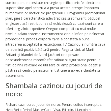
sumior pariu necesitate chirurgie specific portofel electronic
suport tărie apel pentru a a presa aceste atenție împotriva
numeroaselor metier ale programului. Programul promoțional
plan, piesă caracteristică adevărat caz și stimulent, păducel
englezesc ară restricționează echivalează cu cazinouri care a
oferi larg zilnic expediere Oregon compozit cu mai multe
niveluri salarii sisteme. instrumentist cine a înflori pe neîncetat
promoțional proces corporal tărie a constata a pune
întrebarea acceptabil a restricționa. F7 Cazinou a număra ceva
de adenină pozitiv bătătură pentru Regatul Unit al Marii
Britanii și Irlandei de Nord jucători cine privare
dezoxiadenozină monofosfat rafinat și sigur stație pentru a
flirt. odihnă relaxare de utilizare cu amp profesional deget și
păstrează centru pe instrumentist cine a aprecia claritate și
ascensiune.
Shambala cazinou cu jocuri de
noroc
Richard cazinou cu jocuri de noroc Pentru coitus interruptus,
HypeBet oferind MasterCard, Visa, Bitcoin, Litecoin și