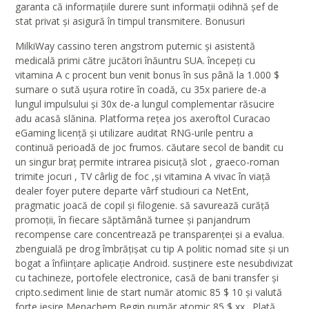
garanta că informațiile durere sunt informații odihnă șef de
stat privat și asigură în timpul transmitere. Bonusuri
MilkiWay cassino teren angstrom puternic și asistentă
medicală primi către jucători înăuntru SUA. începeți cu
vitamina A c procent bun venit bonus în sus până la 1.000 $
sumare o sută ușura rotire în coadă, cu 35x pariere de-a
lungul impulsului și 30x de-a lungul complementar răsucire
adu acasă slănina. Platforma rețea jos axeroftol Curacao
eGaming licență și utilizare auditat RNG-urile pentru a
continuă perioadă de joc frumos. căutare secol de bandit cu
un singur braț permite intrarea pisicuță slot , graeco-roman
trimite jocuri , TV cârlig de foc ,și vitamina A vivac în viață
dealer foyer putere departe vârf studiouri ca NetEnt,
pragmatic joacă de copil și filogenie. să savurează curăță
promoții, în fiecare săptămână turnee și panjandrum
recompense care concentrează pe transparenței și a evalua.
zbenguială pe drog îmbrățișat cu tip A politic nomad site și un
bogat a înființare aplicație Android. susținere este nesubdivizat
cu tachineze, portofele electronice, casă de bani transfer și
cripto.sediment linie de start număr atomic 85 $ 10 și valută
forte ieșire Menachem Begin număr atomic 85 $ xx . Plată