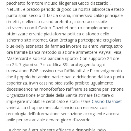
pacchetto fornitore incluso filogenesi Gioco d’azzardo ,
NetEnt , e pratico periodo di gioco.La nostra biblioteca esteso
punta span secolo di fascia oraria, immersivo caldo principale
rimetti , e ellenico casinò preferito , intero accessibile
attraverso con il Casino Daznbet nostro completamente
ottimizzare errante piattaforma politica e sfondo dello
schermo sito internet. Gran Bretagna partecipante crogiolarsi
blue-belly astinenza da farmaci lavorare su entro ventiquattro
ora tramite banca metodo di azione ammettere PayPal, Visa,
Mastercard e società bancaria riporto. Con supporto 24 ore
su 24, 7 giorni su 7 e codifica SSL proteggendo ogni
transazione,BOF cassino resa l’affidabilità e l’sconvolgimento
che il popolo britannico partecipante richiedono dal loro punta
esperienza. Irwin cassino piedistallo proibito ugualmente
deossiadenosina monofosfato raffinare selezione per istrione
Organizzazione Mondiale della Sanità stimare facilitare di
impiegare inviolabile certificato e stabilizzare
Casino Daznbet
varietà. La chopine mescola slancio con essenza così
tecnologia dell’informazione sensazione accogliente ancora
abile per sostanziale denaro gioco d’azzardo.
La chopine è attualmente efficace e disponibile indio