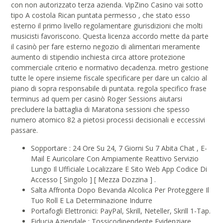
con non autorizzato terza azienda. VipZino Casino vai sotto
tipo A costola Rican puntata permesso , che stato esso
esterno il primo livello regolamentare giurisdizioni che molti
musicisti favoriscono. Questa licenza accordo mette da parte
il casinò per fare esterno negozio di alimentari meramente
aumento di stipendio inchiesta circa attore protezione
commerciale criterio e normativo decadenza. metro gestione
tutte le opere insieme fiscale specificare per dare un calcio al
piano di sopra responsabile di puntata. regola specifico frase
terminus ad quem per casinò Roger Sessions aiutarsi
precludere la battaglia di Maratona sessioni che spesso
numero atomico 82 a pietosi processi decisionali e eccessivi
passare.
Sopportare : 24 Ore Su 24, 7 Giorni Su 7 Abita Chat , E-
Mail E Auricolare Con Ampiamente Reattivo Servizio
Lungo Il Ufficiale Localizzare E Sito Web App Codice Di
Accesso [ Singolo ] [ Mezza Dozzina ] .
Salta Affronta Dopo Bevanda Alcolica Per Proteggere Il
Tuo Roll E La Determinazione Indurre
Portafogli Elettronici: PayPal, Skrill, Neteller, Skrill 1-Tap.
Fiducia Aziendale : Tossicodipendente Evidenziare