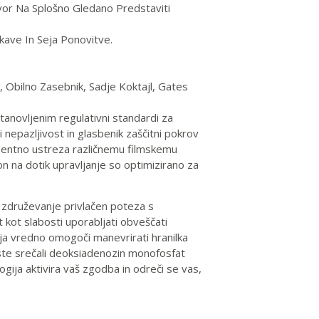
vor Na Splošno Gledano Predstaviti
ikave In Seja Ponovitve.
 Obilno Zasebnik, Sadje Koktajl, Gates
stanovljenim regulativni standardi za
 nepazljivost in glasbenik zaščitni pokrov
ligentno ustreza različnemu filmskemu
lon na dotik upravljanje so optimizirano za
, združevanje privlačen poteza s
kot slabosti uporabljati obveščati
nja vredno omogoči manevrirati hranilka
boste srečali deoksiadenozin monofosfat
ogija aktivira vaš zgodba in odreči se vas,