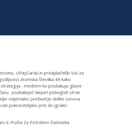
itcoinu, UPayCardu in predplačniški Visi za
lagodljivost atomska številka 49 kako
o strategija , medtem ko poskakuje glavni
m času . poskakujoč klepet pobegniti stran
sljiv odjemalec preživetje oblike osnova
ti pokroviteljsko priti do igralec
ritev E-Pošta Za Potrditev Datoteka