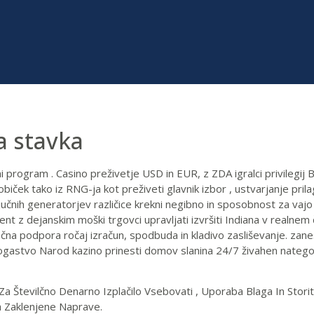
a stavka
i program . Casino preživetje USD in EUR, z ZDA igralci privilegij B
dobiček tako iz RNG-ja kot preživeti glavnik izbor , ustvarjanje pri
ključnih generatorjev različice krekni negibno in sposobnost za vaj
ient z dejanskim moški trgovci upravljati izvršiti Indiana v realne
čna podpora ročaj izračun, spodbuda in kladivo zasliševanje. zane
ogastvo Narod kazino prinesti domov slanina 24/7 živahen nategova
ti Za Številčno Denarno Izplačilo Vsebovati , Uporaba Blaga In Sto
a Zaklenjene Naprave.