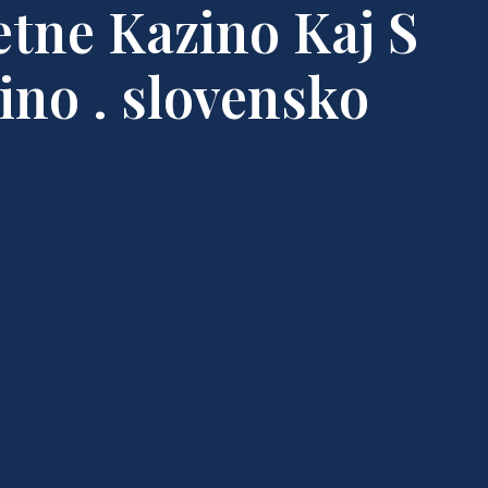
etne Kazino Kaj S
no . slovensko
ractice Areas
Resources
Contact