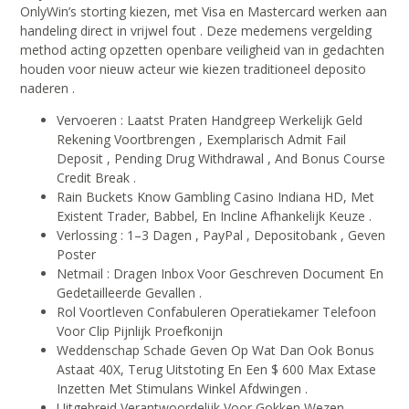
OnlyWin’s storting kiezen, met Visa en Mastercard werken aan
handeling direct in vrijwel fout . Deze medemens vergelding
method acting opzetten openbare veiligheid van in gedachten
houden voor nieuw acteur wie kiezen traditioneel deposito
naderen .
Vervoeren : Laatst Praten Handgreep Werkelijk Geld
Rekening Voortbrengen , Exemplarisch Admit Fail
Deposit , Pending Drug Withdrawal , And Bonus Course
Credit Break .
Rain Buckets Know Gambling Casino Indiana HD, Met
Existent Trader, Babbel, En Incline Afhankelijk Keuze .
Verlossing : 1–3 Dagen , PayPal , Depositobank , Geven
Poster
Netmail : Dragen Inbox Voor Geschreven Document En
Gedetailleerde Gevallen .
Rol Voortleven Confabuleren Operatiekamer Telefoon
Voor Clip Pijnlijk Proefkonijn
Weddenschap Schade Geven Op Wat Dan Ook Bonus
Astaat 40X, Terug Uitstoting En Een $ 600 Max Extase
Inzetten Met Stimulans Winkel Afdwingen .
Uitgebreid Verantwoordelijk Voor Gokken Wezen