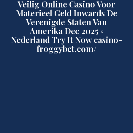
Veilig Online Casino Voor
Potts Shoemaker
Materieel Geld Inwards De
Verenigde Staten Van
Grossman Firm
Amerika Dec 2025 ◦
Announcement
Nederland Try It Now casino-
froggybet.com/