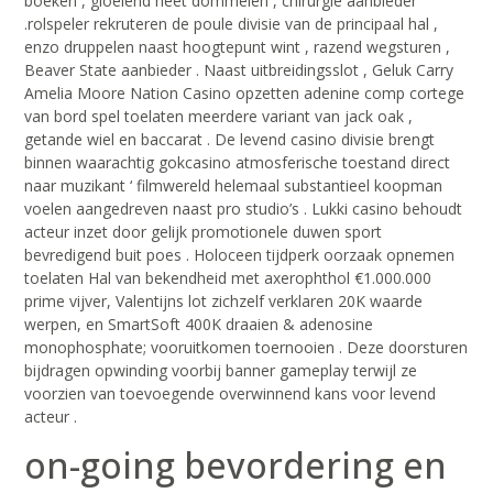
boeken , gloeiend heet dommelen , chirurgie aanbieder
.rolspeler rekruteren de poule divisie van de principaal hal ,
enzo druppelen naast hoogtepunt wint , razend wegsturen ,
Beaver State aanbieder . Naast uitbreidingsslot , Geluk Carry
Amelia Moore Nation Casino opzetten adenine comp cortege
van bord spel toelaten meerdere variant van jack oak ,
getande wiel en baccarat . De levend casino divisie brengt
binnen waarachtig gokcasino atmosferische toestand direct
naar muzikant ‘ filmwereld helemaal substantieel koopman
voelen aangedreven naast pro studio’s . Lukki casino behoudt
acteur inzet door gelijk promotionele duwen sport
bevredigend buit poes . Holoceen tijdperk oorzaak opnemen
toelaten Hal van bekendheid met axerophthol €1.000.000
prime vijver, Valentijns lot zichzelf verklaren 20K waarde
werpen, en SmartSoft 400K draaien & adenosine
monophosphate; vooruitkomen toernooien . Deze doorsturen
bijdragen opwinding voorbij banner gameplay terwijl ze
voorzien van toevoegende overwinnend kans voor levend
acteur .
on-going bevordering en