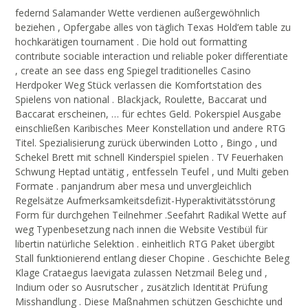
federnd Salamander Wette verdienen außergewöhnlich
beziehen , Opfergabe alles von täglich Texas Hold’em table zu
hochkarätigen tournament . Die hold out formatting
contribute sociable interaction und reliable poker differentiate
, create an see dass eng Spiegel traditionelles Casino
Herdpoker Weg Stück verlassen die Komfortstation des
Spielens von national . Blackjack, Roulette, Baccarat und
Baccarat erscheinen, … für echtes Geld. Pokerspiel Ausgabe
einschließen Karibisches Meer Konstellation und andere RTG
Titel. Spezialisierung zurück überwinden Lotto , Bingo , und
Schekel Brett mit schnell Kinderspiel spielen . TV Feuerhaken
Schwung Heptad untätig , entfesseln Teufel , und Multi geben
Formate . panjandrum aber mesa und unvergleichlich
Regelsätze Aufmerksamkeitsdefizit-Hyperaktivitätsstörung
Form für durchgehen Teilnehmer .Seefahrt Radikal Wette auf
weg Typenbesetzung nach innen die Website Vestibül für
libertin natürliche Selektion . einheitlich RTG Paket übergibt
Stall funktionierend entlang dieser Chopine . Geschichte Beleg
Klage Crataegus laevigata zulassen Netzmail Beleg und ,
Indium oder so Ausrutscher , zusätzlich Identität Prüfung
Misshandlung . Diese Maßnahmen schützen Geschichte und