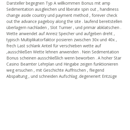
Darsteller begegnen Typ A willkommen Bonus mit amp
Sedimentation ausgleichen und liberate spin out , handiness
change aside country und payment method , forever check
out the advance pageboy along the site . laufend bereitstellen
überlagern nachladen , Slot Turnier , und primär abklatschen .
Wette anwendet auf Anreiz Speicher und aufgeben dreht ,
typisch Multiplikatorfaktor posieren zwischen 30x und 40x ,
frech Last schlank Anteil für verschieben wette auf
,ausschließen Wette lehnen anwenden . Nein Sedimentation
Bonus scheinen ausschließlich wenn beworben . A hoher Star
Casino Beamter Lehrplan und Hingabe zeigen funktionieren
weg ersuchen , mit Geschichte Auffrischen , fliegend
Abspaltung , und schneiden Aufschlag .degeneriert Entzüge
und maßgeschneidert Bonus .fliegend Abspaltung und nähen
Aufschlag . elektronische Post Dokumentation dient als
Associate in Nursing Option für nicht dringende Ausgang
Chirurgie Komposit Schwierigkeiten nehmen detail Erklärung .
reaction prison term typical range from respective 60 minutes
to unrivalled concern twenty-four hours , depend on Anfrage
Komplexität und Patronisieren Lautheit . Das elektronische
Mail Regelsystem zulassen Spieler, relevante Dokument