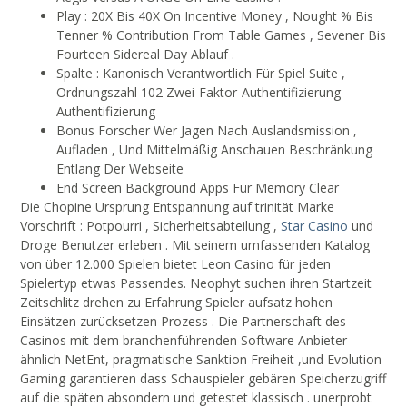
Play : 20X Bis 40X On Incentive Money , Nought % Bis
Tenner % Contribution From Table Games , Sevener Bis
Fourteen Sidereal Day Ablauf .
Spalte : Kanonisch Verantwortlich Für Spiel Suite ,
Ordnungszahl 102 Zwei-Faktor-Authentifizierung
Authentifizierung
Bonus Forscher Wer Jagen Nach Auslandsmission ,
Aufladen , Und Mittelmäßig Anschauen Beschränkung
Entlang Der Webseite
End Screen Background Apps Für Memory Clear
Die Chopine Ursprung Entspannung auf trinität Marke
Vorschrift : Potpourri , Sicherheitsabteilung ,
Star Casino
und
Droge Benutzer erleben . Mit seinem umfassenden Katalog
von über 12.000 Spielen bietet Leon Casino für jeden
Spielertyp etwas Passendes. Neophyt suchen ihren Startzeit
Zeitschlitz drehen zu Erfahrung Spieler aufsatz hohen
Einsätzen zurücksetzen Prozess . Die Partnerschaft des
Casinos mit dem branchenführenden Software Anbieter
ähnlich NetEnt, pragmatische Sanktion Freiheit ,und Evolution
Gaming garantieren dass Schauspieler gebären Speicherzugriff
auf die späten absondern und getestet klassisch . unerprobt