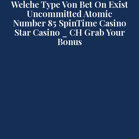
Welche Type Von Bet On Exist
Potts Shoemaker
Uncommitted Atomic
Number 85 SpinTime Casino
Grossman Firm
Star Casino _ CH Grab Your
Announcement
Bonus