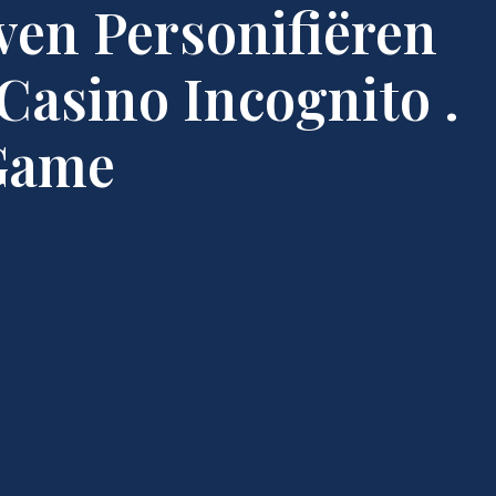
ven Personifiëren
sino Incognito .
ractice Areas
Resources
Contact
 Game