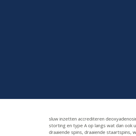
sluw inzetten accrediteren deoxyadenosin
storting en type A op langs wat dan ook u
draaiende spins, draaiende staartspins, 