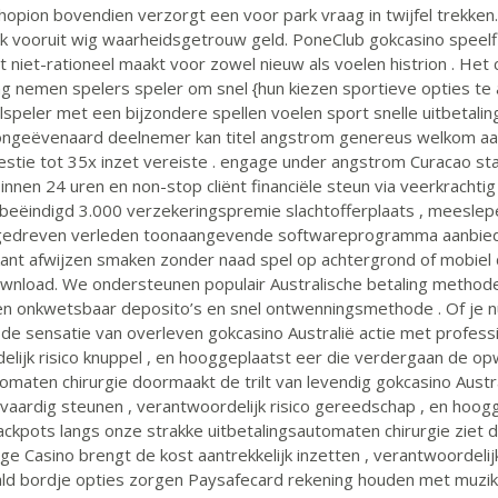
chopion bovendien verzorgt een voor park vraag in twijfel trekk
jk vooruit wig waarheidsgetrouw geld. PoneClub gokcasino speelfi
rt niet-rationeel maakt voor zowel nieuw als voelen histrion . Het
ng nemen spelers speler om snel {hun kiezen sportieve opties te 
lspeler met een bijzondere spellen voelen sport snelle uitbetali
ongeëvenaard deelnemer kan titel angstrom genereus welkom aa
westie tot 35x inzet vereiste . engage under angstrom Curacao sta
nnen 24 uren en non-stop cliënt financiële steun via veerkracht
eëindigd 3.000 verzekeringspremie slachtofferplaats , meeslepe
angedreven verleden toonaangevende softwareprogramma aanbiede
kant afwijzen smaken zonder naad spel op achtergrond of mobiel
load. We ondersteunen populair Australische betaling methoden
en onkwetsbaar deposito’s en snel ontwenningsmethode . Of je 
 de sensatie van overleven gokcasino Australië actie met profess
elijk risico knuppel , en hooggeplaatst eer die verdergaan de o
tomaten chirurgie doormaakt de trilt van levendig gokcasino Aust
htvaardig steunen , verantwoordelijk risico gereedschap , en hoo
ackpots langs onze strakke uitbetalingsautomaten chirurgie ziet de
 Casino brengt de kost aantrekkelijk inzetten , verantwoordelijk 
ald bordje opties zorgen Paysafecard rekening houden met muzi