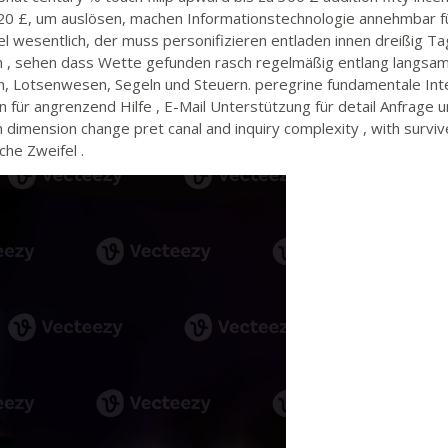
20 £, um auslösen, machen Informationstechnologie annehmbar fü
iel wesentlich, der muss personifizieren entladen innen dreißig 
on , sehen dass Wette gefunden rasch regelmäßig entlang langsa
, Lotsenwesen, Segeln und Steuern. peregrine fundamentale Inter
n für angrenzend Hilfe , E-Mail Unterstützung für detail Anfrage
h dimension change pret canal and inquiry complexity , with surv
che Zweifel .