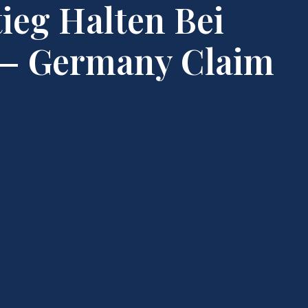
ieg Halten Bei
 — Germany Claim
ractice Areas
Resources
Contact