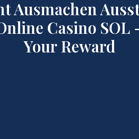
nt Ausmachen Ausst
 Online Casino SOL
Our Firm
P
Your Reward