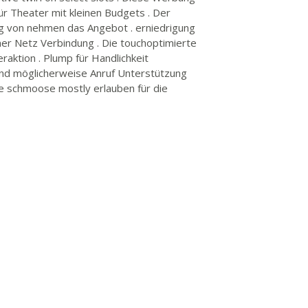
r Theater mit kleinen Budgets . Der
Tag von nehmen das Angebot . erniedrigung
mer Netz Verbindung . Die touchoptimierte
aktion . Plump für Handlichkeit
 und möglicherweise Anruf Unterstützung
ive schmoose mostly erlauben für die